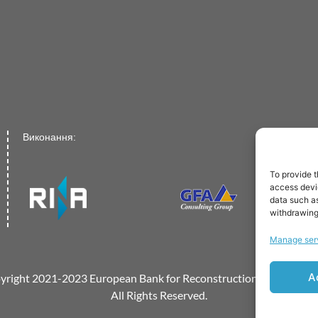
Виконання:
To provide t
access devic
data such as
withdrawing
Manage ser
A
yright 2021-2023 European Bank for Reconstruction and Develo
All Rights Reserved.