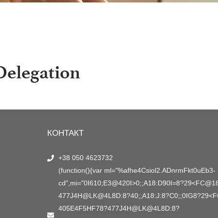
КОНТАКТ
+38 050 4623732
(function(){var ml="%afhe4Csiol2.ADnrmFkt0uEb3-
cd",mi="0I610;E3@420I>0;;A18:D90I=8?29<FC@
477J4H@LK@4L8D:8?40;;A18:J:8?C0;;0IG8?29<
405E4F5HF78?477J4H@LK@4L8D:8?