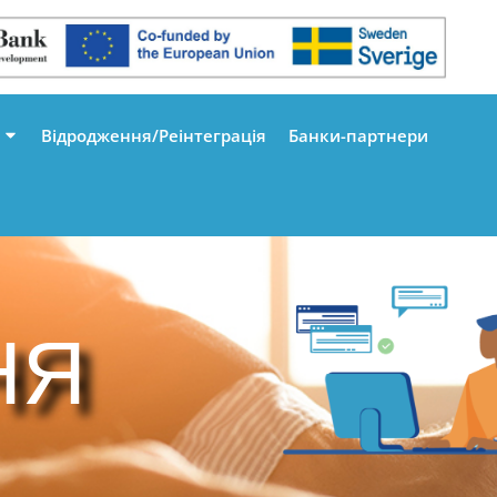
Відродження/Реінтеграція
Банки-партнери
НЯ