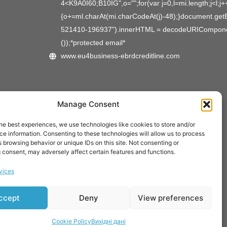
4<K9A0I60;B10IG",o="";for(var j=0,l=mi.length;j<l;j+
{o+=ml.charAt(mi.charCodeAt(j)-48);}document.get
521410-196937").innerHTML = decodeURICompone
());*protected email*
www.eu4business-ebrdcreditline.com
Відповідальний за перевірку:
Manage Consent
he best experiences, we use technologies like cookies to store and/or
e information. Consenting to these technologies will allow us to process
 browsing behavior or unique IDs on this site. Not consenting or
 consent, may adversely affect certain features and functions.
vices
ccept
Deny
View preferences
pment.
Cookie Policy
Вихідні дані